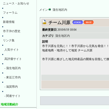
ニュース・お知らせ
メイン
蒲生地区内
フォーラム
新着情報
チーム川原
最終更新日
2010/6/19 18:04
市子沖の歴史
カテゴリ
蒲生地区内
リンク集
説明
市子川原を元気に！！市子川原から元気を発信！
人気サイト
地産地商・地消そして地笑 チーム川原
高評価サイト
市子川原に根ざした地元特産品の開発を目指して
- 蒲生地区内
- 東近江市内
- 滋賀県内
- 関連サイト
地域活動紹介