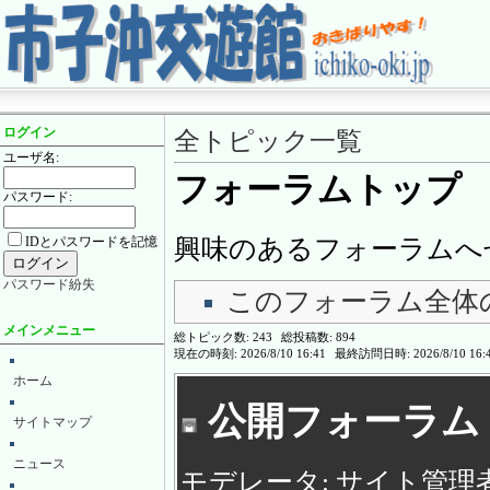
ログイン
全トピック一覧
ユーザ名:
フォーラムトップ
パスワード:
IDとパスワードを記憶
興味のあるフォーラムへ
パスワード紛失
このフォーラム全体
メインメニュー
総トピック数:
243
総投稿数:
894
現在の時刻:
2026/8/10 16:41
最終訪問日時:
2026/8/10 16:
ホーム
公開フォーラム
サイトマップ
ニュース
モデレータ: サイト管理者