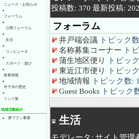
ニュース・お知らせ
投稿数: 370 最新投稿: 2023/
フォーラム
フォーラム
公開フォーラム
井戸端会議
トピック数: 5
生活
名称募集コーナー
トピッ
コンピュータ
蒲生地区便り
トピック数:
スポーツ・遊び
東近江市便り
トピック数:
新着情報
地域情報
トピック数: 18 
市子沖の歴史
Guest Books
トピック数: 3
リンク集
地域活動紹介
生活
夢プラン事業
モデレータ: サイト管理者 