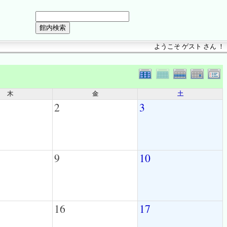
ようこそ ゲスト さん ！
木
金
土
2
3
9
10
16
17