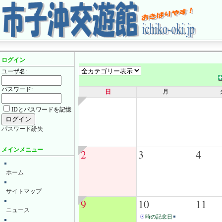
ログイン
ユーザ名:
パスワード:
日
月
IDとパスワードを記憶
パスワード紛失
メインメニュー
2
3
4
ホーム
サイトマップ
9
10
11
ニュース
時の記念日