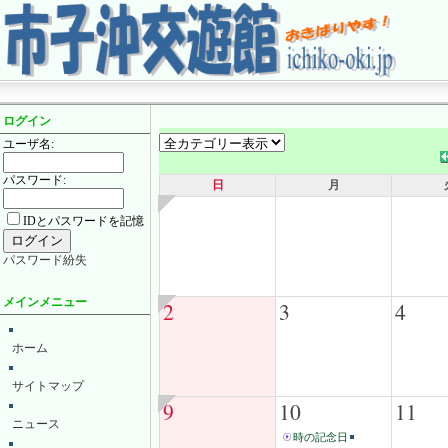
ログイン
ユーザ名:
パスワード:
日
月
IDとパスワードを記憶
パスワード紛失
メインメニュー
2
3
4
ホーム
サイトマップ
9
10
11
ニュース
時の記念日