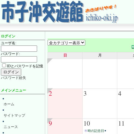
ログイン
ユーザ名:
パスワード:
日
月
IDとパスワードを記憶
パスワード紛失
メインメニュー
2
3
4
ホーム
サイトマップ
9
10
11
ニュース
時の記念日