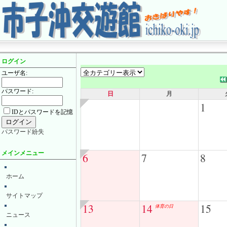
ログイン
ユーザ名:
パスワード:
日
月
1
IDとパスワードを記憶
パスワード紛失
メインメニュー
6
7
8
ホーム
サイトマップ
13
14
15
体育の日
ニュース