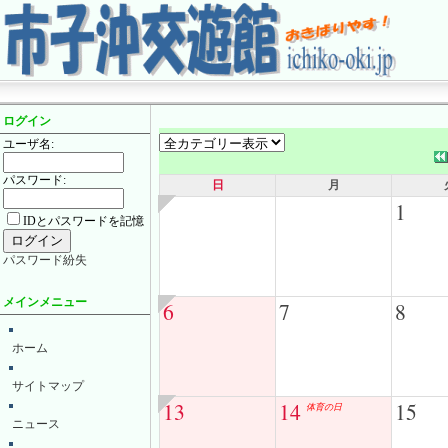
ログイン
ユーザ名:
パスワード:
日
月
1
IDとパスワードを記憶
パスワード紛失
メインメニュー
6
7
8
ホーム
サイトマップ
13
14
15
体育の日
ニュース