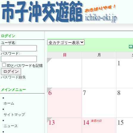
ログイン
ユーザ名:
パスワード:
日
月
1
IDとパスワードを記憶
パスワード紛失
メインメニュー
6
7
8
ホーム
サイトマップ
13
14
15
体育の日
ニュース