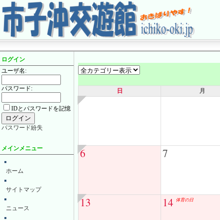
ログイン
ユーザ名:
パスワード:
日
月
IDとパスワードを記憶
パスワード紛失
メインメニュー
6
7
ホーム
サイトマップ
13
14
体育の日
ニュース