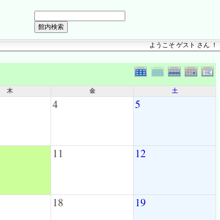
ようこそ ゲスト さん ！
木
金
土
4
5
11
12
18
19