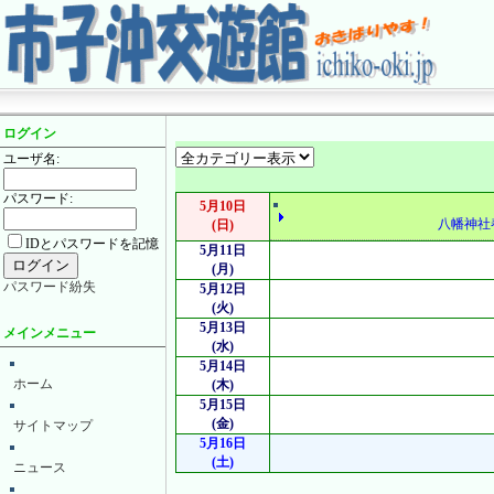
ログイン
ユーザ名:
パスワード:
5月10日
八幡神社
(日)
IDとパスワードを記憶
5月11日
(月)
パスワード紛失
5月12日
(火)
5月13日
メインメニュー
(水)
5月14日
ホーム
(木)
5月15日
(金)
サイトマップ
5月16日
(土)
ニュース