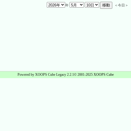
年
＜今日＞
Powered by XOOPS Cube Legacy 2.2.1© 2001-2025
XOOPS Cube