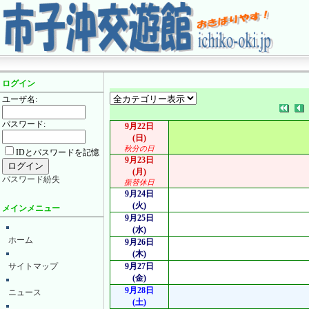
ログイン
ユーザ名:
パスワード:
9月22日
(日)
秋分の日
IDとパスワードを記憶
9月23日
(月)
パスワード紛失
振替休日
9月24日
(火)
メインメニュー
9月25日
(水)
ホーム
9月26日
(木)
サイトマップ
9月27日
(金)
9月28日
ニュース
(土)