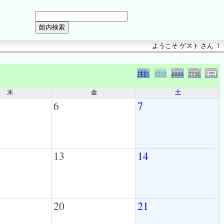
ようこそ ゲスト さん ！
木
金
土
6
7
13
14
20
21