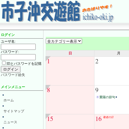
ログイン
ユーザ名:
パスワード:
日
月
1
2
IDとパスワードを記憶
パスワード紛失
メインメニュー
8
9
重陽の節句
ホーム
サイトマップ
15
16
敬老の日
ニュース