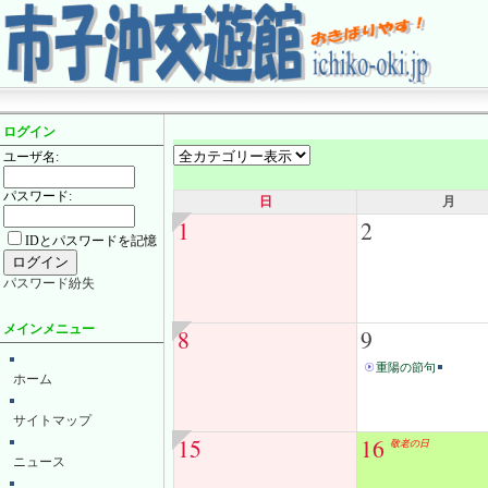
ログイン
ユーザ名:
パスワード:
日
月
1
2
IDとパスワードを記憶
パスワード紛失
メインメニュー
8
9
重陽の節句
ホーム
サイトマップ
15
16
敬老の日
ニュース