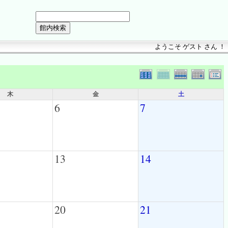
ようこそ ゲスト さん ！
木
金
土
6
7
13
14
20
21